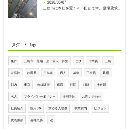
2020/05/07
三島市に本社を置く㈱下田組です。足場鳶求人募集中です。
タグ
Tags
免許
三島市 足場 鳶 求人 募集
とび
作業員
三島
未経験
静岡県
三島市
職人
募集
正社員
足場
都内
東京
未経験者
鳶職
静岡
経験
神奈川
求人
プライバシーポリシー
採用申込
お問い合わせ
社員紹介
採用Q&A
求める人物像
事業案内
ビジョン
代表挨拶
会社概要
鳶