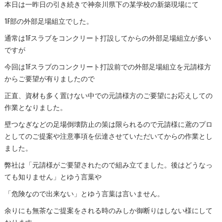
本日は一昨日の引き続きで神奈川県下の某学校の新築現場にて
1F部の外部足場組立でした。
通常は1Fスラブをコンクリート打設してからの外部足場組立が多い
ですが
今回は1Fスラブのコンクリート打設前での外部足場組立を元請様方
からご要望が有りましたので
正直、資材も多く置けない中での元請様方のご要望にお応えしての
作業となりました。
壁つなぎなどの足場倒壊防止の策は限られるので元請様に鳶のプロ
としてのご提案や注意事項を伝達させていただいてからの作業とし
ました。
弊社は「元請様がご要望されたので組み立てました。後はどうなっ
ても知りません」とゆう言葉や
「危険なので出来ない」とゆう言葉は言いません。
余りにも無茶なご提案をされる時のみしか御断りはしない様にして