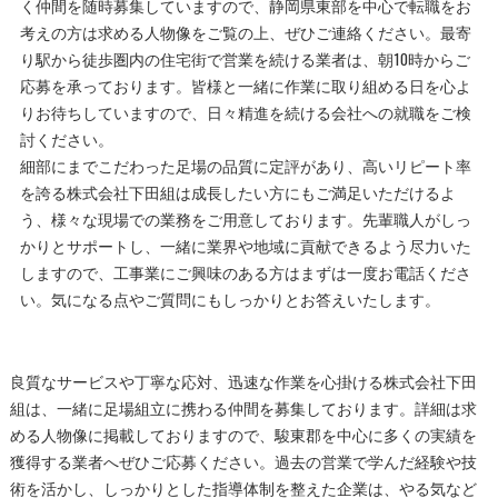
く仲間を随時募集していますので、静岡県東部を中心で転職をお
考えの方は求める人物像をご覧の上、ぜひご連絡ください。最寄
り駅から徒歩圏内の住宅街で営業を続ける業者は、朝10時からご
応募を承っております。皆様と一緒に作業に取り組める日を心よ
りお待ちしていますので、日々精進を続ける会社への就職をご検
討ください。
細部にまでこだわった足場の品質に定評があり、高いリピート率
を誇る株式会社下田組は成長したい方にもご満足いただけるよ
う、様々な現場での業務をご用意しております。先輩職人がしっ
かりとサポートし、一緒に業界や地域に貢献できるよう尽力いた
しますので、工事業にご興味のある方はまずは一度お電話くださ
い。気になる点やご質問にもしっかりとお答えいたします。
良質なサービスや丁寧な応対、迅速な作業を心掛ける株式会社下田
組は、一緒に足場組立に携わる仲間を募集しております。詳細は求
める人物像に掲載しておりますので、駿東郡を中心に多くの実績を
獲得する業者へぜひご応募ください。過去の営業で学んだ経験や技
術を活かし、しっかりとした指導体制を整えた企業は、やる気など