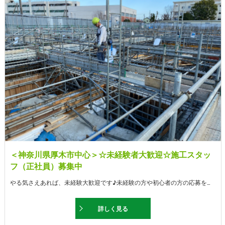
＜神奈川県厚木市中心＞☆未経験者大歓迎☆施工スタッ
フ（正社員）募集中
やる気さえあれば、未経験大歓迎です♪未経験の方や初心者の方の応募を歓迎しております。 また、それと同時に経験者の方優遇◎ 若い方、ご年配の方問わず幅広く求人募集中です！ 基本的なサービスとして足場工事や鉄骨建て方等に励みながら、暮らしている方の命を守る建物造りに取り組んでおります。
詳しく見る