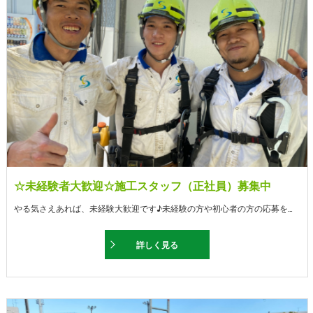
☆未経験者大歓迎☆施工スタッフ（正社員）募集中
やる気さえあれば、未経験大歓迎です♪未経験の方や初心者の方の応募を歓迎しております。 また、それと同時に経験者の方優遇◎ 若い方、ご年配の方問わず幅広く求人募集中です！ 基本的なサービスとして足場工事や鉄骨建て方等に励みながら、暮らしている方の命を守る建物造りに取り組んでおります。
詳しく見る