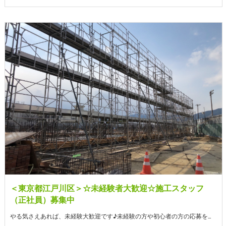
＜東京都江戸川区＞☆未経験者大歓迎☆施工スタッフ
（正社員）募集中
やる気さえあれば、未経験大歓迎です♪未経験の方や初心者の方の応募を歓迎しております。 また、それと同時に経験者の方優遇◎ 若い方、ご年配の方問わず幅広く求人募集中です！ 基本的なサービスとして足場工事や鉄骨建て方等に励みながら、暮らしている方の命を守る建物造りに取り組んでおります。